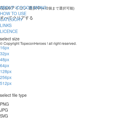
ABOUT ICOOON MONO
現在
0
アイコン 選択中
(※12個まで選択可能)
HOW TO USE
すべてクリアする
CATEGORY
LINKS
LICENCE
select size
© Copyright TopeconHeroes ! all right reserved.
16px
32px
48px
64px
128px
256px
512px
select file type
PNG
JPG
SVG